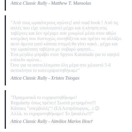
Attica Classic Rally - Matthew T. Mansolas
"Από τους ωραιότερους αγώνες! από road book ! Από τις
απλές που είχε υπολογιστεί μέχρι και η κίνηση στις
ταβέρνες και δεν τρέχαμε σαν μουρλοί μέσα στον αθώο
κοσμάκη που δυστυχώς συνηθίζεται και πρέπει να αλλάξει
αυτό άμεσα γιατί κάποια στιγμή θα γίνει κακό.. μέχρι και
την ωραιότατη ταβέρνα με σοβαρό φαγητό...
Ένα μεγάλο μπράβο στον Spyros Katsimalis για το υψηλό
επίπεδο αγώνα...
Όσο για τα αποτελέσματα όλη μέρα στο χιλιοστό 5-6
αυτοκίνητα το κατευχαριστηθήκαμε"
Attica Classic Rally - Xristos Tsiogas
"Πραγματικά το ευχαριστηθήκαμε!
Regularity όπως πρέπει! Σωστά μετρημένο!!!
Κάποιες "υπερβολές"! (ΕΔ Ασπρόπυργος...) 😉
Αλλά, το ευχαριστηθήκαμε! Το ξαναλέω!!!"
Attica Classic Rally - Aimilios Marios Iliou†