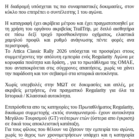
Η διαδρομή υπόσχεται τις πιο συναρπαστικές δοκιμασίες, στον
κύκλο που επιτρέπει ο συντέλεστης 1 του αγώνα.
Η καταγραφή έχει ακρίβεια μέτρου και έχει πραγματοποιηθεί με
τη χρήση του οργάνου ακριβείας TrailTrip, με διπλό αισθητήρα
σε πίσω δεξί τροχό προσθιοκίνητου οχήματος, ελαστικά
χαμηλού προφίλ και ρυθμό ανάγνωσης πέντε φορές ανα
περιστροφή.
Το Attica Classic Rally 2026 υπόσχεται να προσφέρει στους
συμμετέχοντες την απόλυτη εμπειρία ενός Regularity Αγώνα με
κορυφαία ποιότητα και δράση, , για το πρωτάθλημα της ΟΜΑΕ,
που ανταποκρίνεται στις σύγχρονες απαιτήσεις, χωρίς να χάνει
την παράδοση και τον σεβασμό στα ιστορικά αυτοκίνητα.
Χωρίς υπερβολές στην ΜΩΤ σε δοκιμασίες και απλές, με
ακριβείς μετρήσεις, ένα πραγματικό Regularity για όλα τα
Ιστορικά / Κλασσικά αυτοκίνητα.
Επιπρόσθετα απο τις κατηγορίες του Πρωταθλήματος Regularity,
δικαίωμα συμμετοχής -εκτός συναγωνισμού- έχουν αυτοκίνητα
Μεγάλου Τουρισμού (GT) νεότερων ετών (ύστερα απο έγκριση)
σε δικιά τους αποκλειστική κατάταξη.
Για τους φίλους που θέλουν να ζήσουν την εμπειρία του αγώνα,
χωρίς το άγχος των χρονομετρήσεων υπάρχει και η κατηγορία