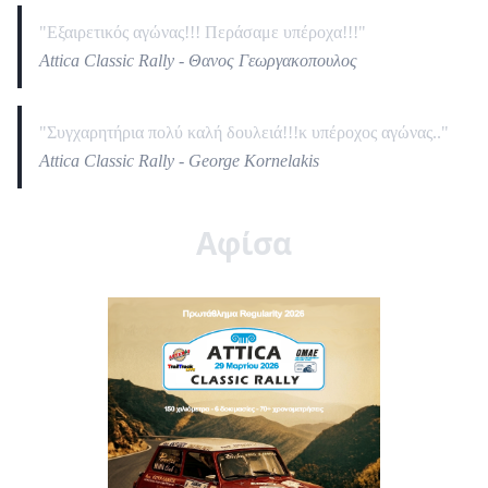
"Εξαιρετικός αγώνας!!! Περάσαμε υπέροχα!!!"
Attica Classic Rally - Θανος Γεωργακοπουλος
"Συγχαρητήρια πολύ καλή δουλειά!!!κ υπέροχος αγώνας.."
Attica Classic Rally - George Kornelakis
Αφίσα