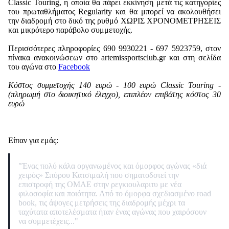
Classic Touring, η οποία θα πάρει εκκίνηση μετά τις κατηγορίες
του πρωταθλήματος Regularity και θα μπορεί να ακολουθήσει
την διαδρομή στο δικό της ρυθμό ΧΩΡΙΣ ΧΡΟΝΟΜΕΤΡΗΣΕΙΣ
και μικρότερο παράβολο συμμετοχής.
Περισσότερες πληροφορίες 690 9930221 - 697 5923759, στον
πίνακα ανακοινώσεων στο artemissportsclub.gr και στη σελίδα
του αγώνα στο
Facebook
Κόστος συμμετοχής 140 ευρώ - 100 ευρώ Classic Touring -
(
πληρωμή στο διοικητικό έλεγχο
), επιπλέον επιβάτης κόστος 30
ευρώ
Είπαν για εμάς:
"Ένας πολύ κάλα οργανωμένος και όμορφος αγώνας «διά
χειρός» Σπύρου Κατσιμαλή που σηματοδοτεί την
επιστροφή της ΟΜΑΕ στην ρεγκιουλαριτυ με νέα
φιλοσοφία και ποιότητα. Από το όμορφα σχεδιασμένο road
book, τις άψογες μετρήσεις της διαδρομής μέχρι τα
ταχύτατα αποτελέσματα ήταν ένας αγώνας που χαιρόσουν
να συμμετέχεις..."